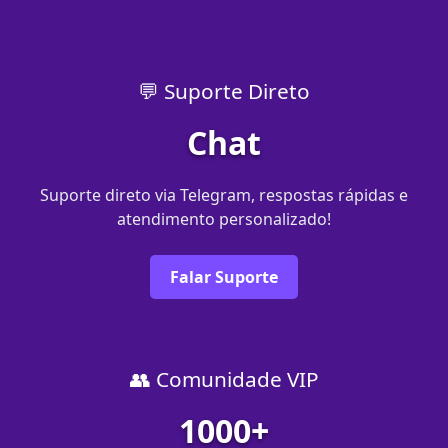
💬 Suporte Direto
Chat
Suporte direto via Telegram, respostas rápidas e
atendimento personalizado!
Falar Suporte
👥 Comunidade VIP
1000+