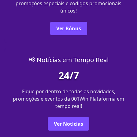
promoções especiais e códigos promocionais
únicos!
Ver Bônus
📢 Notícias em Tempo Real
24/7
Fique por dentro de todas as novidades,
promoções e eventos da 001Win Plataforma em
tempo real!
Ver Notícias