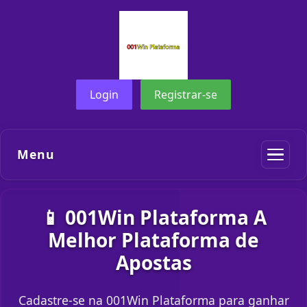
Login
Registrar-se
Menu
📱 001Win Plataforma A
Melhor Plataforma de
Apostas
Cadastre-se na 001Win Plataforma para ganhar