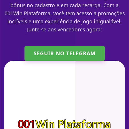
bônus no cadastro e em cada recarga. Com a
001Win Plataforma, você tem acesso a promoções
incríveis e uma experiência de jogo inigualável.
Junte-se aos vencedores agora!
SEGUIR NO TELEGRAM