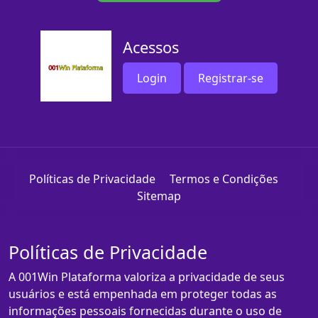
Acessos
Login
Registrar-se
Políticas de Privacidade
Termos e Condições
Sitemap
Políticas de Privacidade
A 001Win Plataforma valoriza a privacidade de seus
usuários e está empenhada em proteger todas as
informações pessoais fornecidas durante o uso de