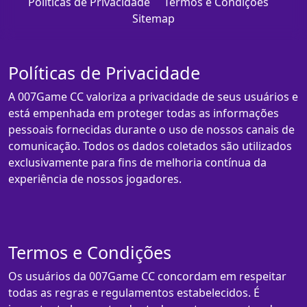
Políticas de Privacidade
Termos e Condições
Sitemap
Políticas de Privacidade
A 007Game CC valoriza a privacidade de seus usuários e
está empenhada em proteger todas as informações
pessoais fornecidas durante o uso de nossos canais de
comunicação. Todos os dados coletados são utilizados
exclusivamente para fins de melhoria contínua da
experiência de nossos jogadores.
Termos e Condições
Os usuários da 007Game CC concordam em respeitar
todas as regras e regulamentos estabelecidos. É