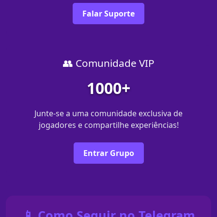
Falar Suporte
👥 Comunidade VIP
1000+
Junte-se a uma comunidade exclusiva de
jogadores e compartilhe experiências!
Entrar Grupo
📱 Como Seguir no Telegram