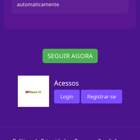
automaticamente
SEGUIR AGORA
Acessos
Login
Registrar-se