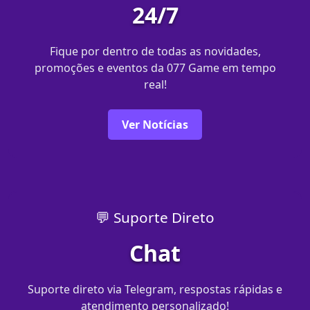
24/7
Fique por dentro de todas as novidades,
promoções e eventos da 077 Game em tempo
real!
Ver Notícias
💬 Suporte Direto
Chat
Suporte direto via Telegram, respostas rápidas e
atendimento personalizado!