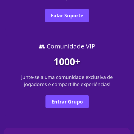
Falar Suporte
👥 Comunidade VIP
1000+
Junte-se a uma comunidade exclusiva de
jogadores e compartilhe experiências!
Entrar Grupo