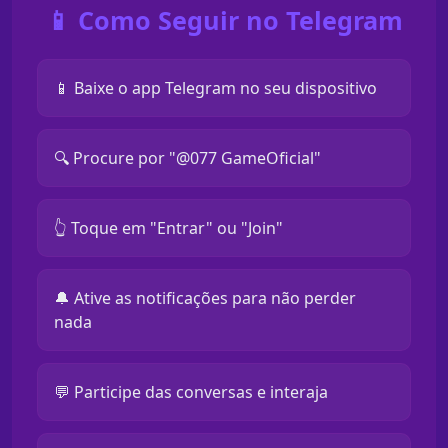
📱 Como Seguir no Telegram
📱 Baixe o app Telegram no seu dispositivo
🔍 Procure por "@077 GameOficial"
👆 Toque em "Entrar" ou "Join"
🔔 Ative as notificações para não perder
nada
💬 Participe das conversas e interaja