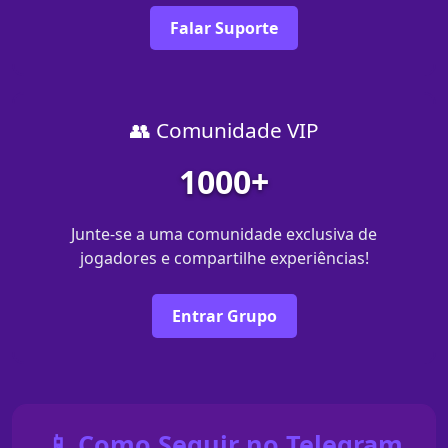
Falar Suporte
👥 Comunidade VIP
1000+
Junte-se a uma comunidade exclusiva de
jogadores e compartilhe experiências!
Entrar Grupo
📱 Como Seguir no Telegram