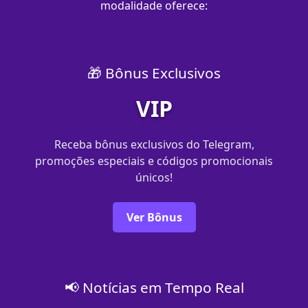
modalidade oferece:
🎁 Bônus Exclusivos
VIP
Receba bônus exclusivos do Telegram,
promoções especiais e códigos promocionais
únicos!
Ver Bônus
📢 Notícias em Tempo Real