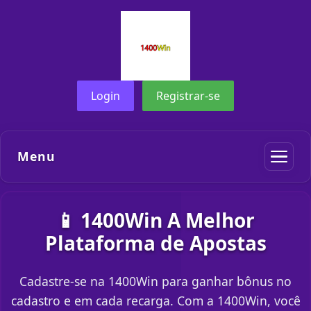
Login
Registrar-se
Menu
📱 1400Win A Melhor
Plataforma de Apostas
Cadastre-se na 1400Win para ganhar bônus no
cadastro e em cada recarga. Com a 1400Win, você