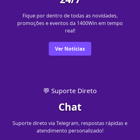
Fique por dentro de todas as novidades,
promoções e eventos da 1400Win em tempo
real!
Ver Notícias
💬 Suporte Direto
Chat
Suporte direto via Telegram, respostas rápidas e
atendimento personalizado!