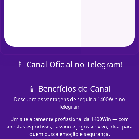
📱 Canal Oficial no Telegram!
📱 Benefícios do Canal
Descubra as vantagens de seguir a 1400Win no
Telegram
Um site altamente profissional da 1400Win — com
apostas esportivas, cassino e jogos ao vivo, ideal para
quem busca emoção e segurança.