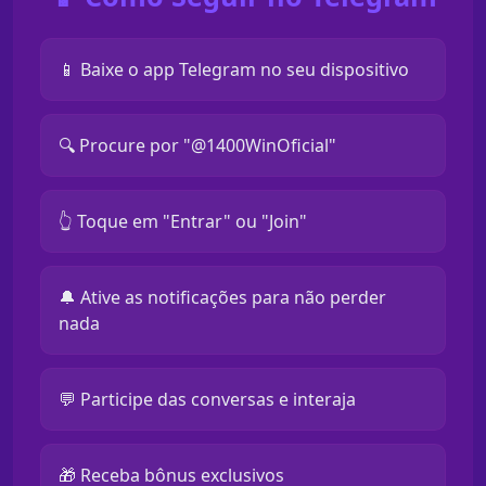
📱 Baixe o app Telegram no seu dispositivo
🔍 Procure por "@1400WinOficial"
👆 Toque em "Entrar" ou "Join"
🔔 Ative as notificações para não perder
nada
💬 Participe das conversas e interaja
🎁 Receba bônus exclusivos