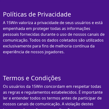
Políticas de Privacidade
A 15Win valoriza a privacidade de seus usuários e está
empenhada em proteger todas as informações
pessoais fornecidas durante o uso de nossos canais de
comunicação. Todos os dados coletados são utilizados
exclusivamente para fins de melhoria contínua da
experiência de nossos jogadores.
Termos e Condições
Os usuários da 15Win concordam em respeitar todas
as regras e regulamentos estabelecidos. É importante
ler e entender todos os termos antes de participar de
nossos canais de comunicação. A violação destes