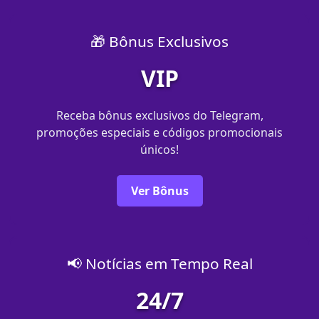
🎁 Bônus Exclusivos
VIP
Receba bônus exclusivos do Telegram,
promoções especiais e códigos promocionais
únicos!
Ver Bônus
📢 Notícias em Tempo Real
24/7