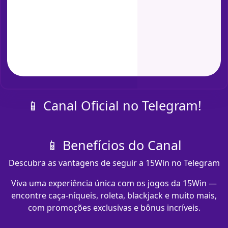
📱 Canal Oficial no Telegram!
📱 Benefícios do Canal
Descubra as vantagens de seguir a 15Win no Telegram
Viva uma experiência única com os jogos da 15Win —
encontre caça-níqueis, roleta, blackjack e muito mais,
com promoções exclusivas e bônus incríveis.