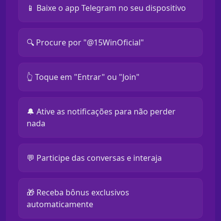
📱 Baixe o app Telegram no seu dispositivo
🔍 Procure por "@15WinOficial"
👆 Toque em "Entrar" ou "Join"
🔔 Ative as notificações para não perder
nada
💬 Participe das conversas e interaja
🎁 Receba bônus exclusivos
automaticamente