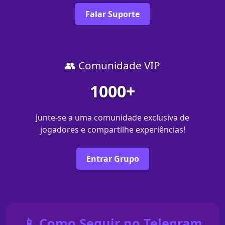
Falar Suporte
👥 Comunidade VIP
1000+
Junte-se a uma comunidade exclusiva de
jogadores e compartilhe experiências!
Entrar Grupo
📱 Como Seguir no Telegram