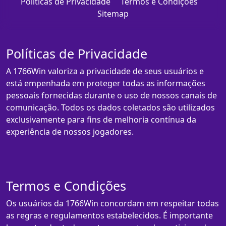
Políticas de Privacidade
Termos e Condições
Sitemap
Políticas de Privacidade
A 1766Win valoriza a privacidade de seus usuários e
está empenhada em proteger todas as informações
pessoais fornecidas durante o uso de nossos canais de
comunicação. Todos os dados coletados são utilizados
exclusivamente para fins de melhoria contínua da
experiência de nossos jogadores.
Termos e Condições
Os usuários da 1766Win concordam em respeitar todas
as regras e regulamentos estabelecidos. É importante