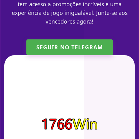
tem acesso a promoções incríveis e uma
experiência de jogo inigualável. Junte-se aos
vencedores agora!
SEGUIR NO TELEGRAM