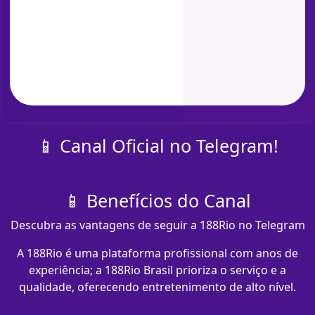
📱 Canal Oficial no Telegram!
📱 Benefícios do Canal
Descubra as vantagens de seguir a 188Rio no Telegram
A 188Rio é uma plataforma profissional com anos de
experiência; a 188Rio Brasil prioriza o serviço e a
qualidade, oferecendo entretenimento de alto nível.