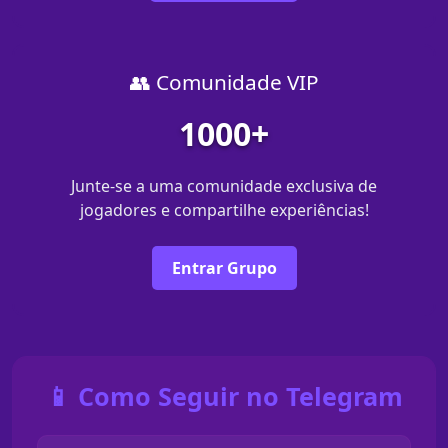
👥 Comunidade VIP
1000+
Junte-se a uma comunidade exclusiva de
jogadores e compartilhe experiências!
Entrar Grupo
📱 Como Seguir no Telegram