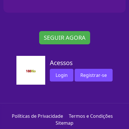
SEGUIR AGORA
Acessos
Login
Registrar-se
Políticas de Privacidade
Termos e Condições
Sitemap