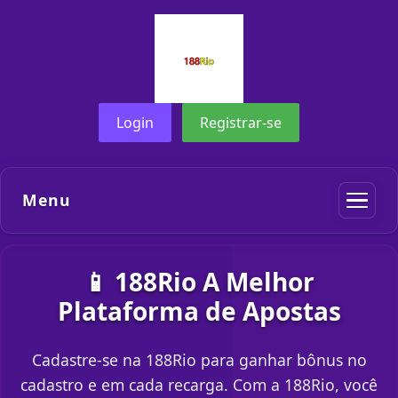
Login
Registrar-se
Menu
📱 188Rio A Melhor
Plataforma de Apostas
Cadastre-se na 188Rio para ganhar bônus no
cadastro e em cada recarga. Com a 188Rio, você