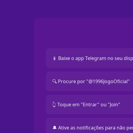
📱 Baixe o app Telegram no seu disp
🔍 Procure por "@1996JogoOficial"
👆 Toque em "Entrar" ou "Join"
🔔 Ative as notificações para não p