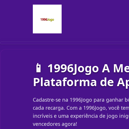
📱 1996Jogo A M
Plataforma de A
Cadastre-se na 1996Jogo para ganhar b
cada recarga. Com a 1996Jogo, você te
incríveis e uma experiência de jogo inig
vencedores agora!