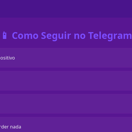
📱 Como Seguir no Telegram
ositivo
erder nada