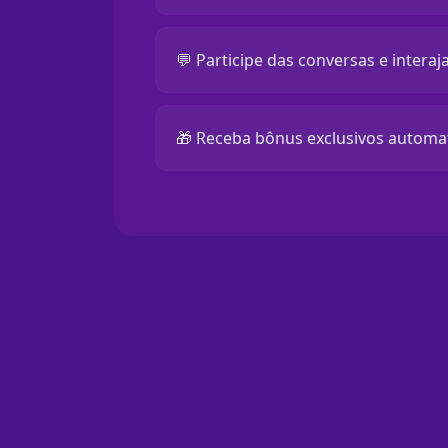
💬 Participe das conversas e interaj
🎁 Receba bônus exclusivos autom