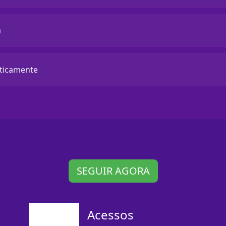
a
aticamente
SEGUIR AGORA
Acessos