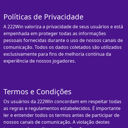
Políticas de Privacidade
A 222Win valoriza a privacidade de seus usuários e está
empenhada em proteger todas as informações
pessoais fornecidas durante o uso de nossos canais de
comunicação. Todos os dados coletados são utilizados
exclusivamente para fins de melhoria contínua da
experiência de nossos jogadores.
Termos e Condições
Os usuários da 222Win concordam em respeitar todas
as regras e regulamentos estabelecidos. É importante
ler e entender todos os termos antes de participar de
nossos canais de comunicação. A violação destes