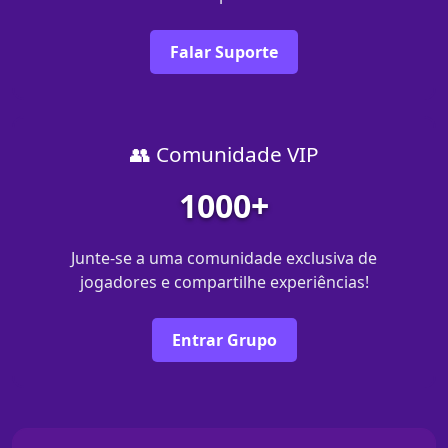
Falar Suporte
👥 Comunidade VIP
1000+
Junte-se a uma comunidade exclusiva de
jogadores e compartilhe experiências!
Entrar Grupo