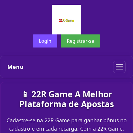
Login
Registrar-se
Menu
📱 22R Game A Melhor
Plataforma de Apostas
Cadastre-se na 22R Game para ganhar bônus no
cadastro e em cada recarga. Com a 22R Game,