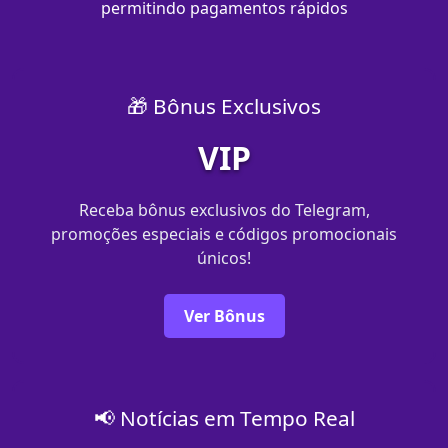
permitindo pagamentos rápidos
🎁 Bônus Exclusivos
VIP
Receba bônus exclusivos do Telegram,
promoções especiais e códigos promocionais
únicos!
Ver Bônus
📢 Notícias em Tempo Real