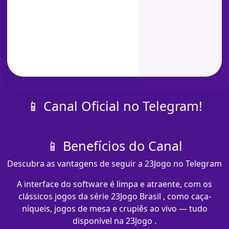
📱 Canal Oficial no Telegram!
📱 Benefícios do Canal
Descubra as vantagens de seguir a 23Jogo no Telegram
A interface do software é limpa e atraente, com os
clássicos jogos da série 23Jogo Brasil , como caça-
níqueis, jogos de mesa e crupiês ao vivo — tudo
disponível na 23Jogo .