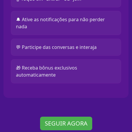
🔔 Ative as notificações para não perder
nada
💬 Participe das conversas e interaja
🎁 Receba bônus exclusivos
automaticamente
SEGUIR AGORA