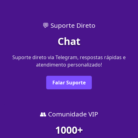
💬 Suporte Direto
Chat
Suporte direto via Telegram, respostas rápidas e
atendimento personalizado!
Falar Suporte
👥 Comunidade VIP
1000+