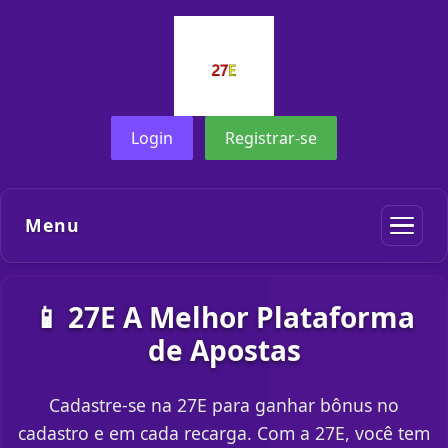
Login
Registrar-se
Menu
📱 27E A Melhor Plataforma
de Apostas
Cadastre-se na 27E para ganhar bônus no
cadastro e em cada recarga. Com a 27E, você tem