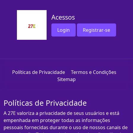
Acessos
Login
Registrar-se
Políticas de Privacidade
Termos e Condições
Sitemap
Políticas de Privacidade
A 27E valoriza a privacidade de seus usuários e está
empenhada em proteger todas as informações
pessoais fornecidas durante o uso de nossos canais de