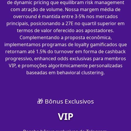
de dynamic pricing que equilibram risk management
com atração de volume. Nossa margem média de
overround é mantida entre 3-5% nos mercados
principais, posicionando a 27E no quartil superior em
termos de valor oferecido aos apostadores.
Complementando a proposta econômica,
implementamos programas de loyalty gamificados que
retornam até 1.5% do turnover em forma de cashback
progressivo, enhanced odds exclusivas para membros
VIP, e promoções algoritmicamente personalizadas
baseadas em behavioral clustering.
🎁 Bônus Exclusivos
VIP