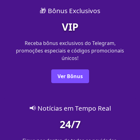
🎁 Bônus Exclusivos
VIP
Receba bônus exclusivos do Telegram,
promoções especiais e códigos promocionais
únicos!
Ver Bônus
📢 Notícias em Tempo Real
24/7