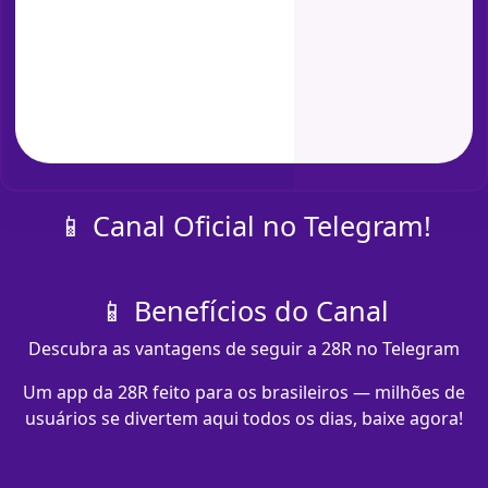
📱 Canal Oficial no Telegram!
📱 Benefícios do Canal
Descubra as vantagens de seguir a 28R no Telegram
Um app da 28R feito para os brasileiros — milhões de
usuários se divertem aqui todos os dias, baixe agora!