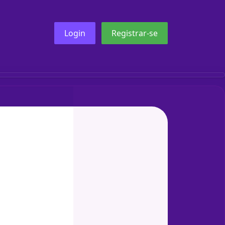
Login
Registrar-se