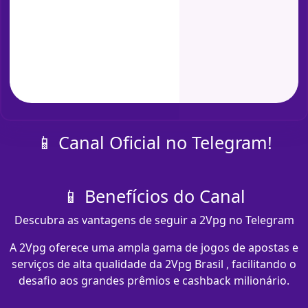
📱 Canal Oficial no Telegram!
📱 Benefícios do Canal
Descubra as vantagens de seguir a 2Vpg no Telegram
A 2Vpg oferece uma ampla gama de jogos de apostas e
serviços de alta qualidade da 2Vpg Brasil , facilitando o
desafio aos grandes prêmios e cashback milionário.