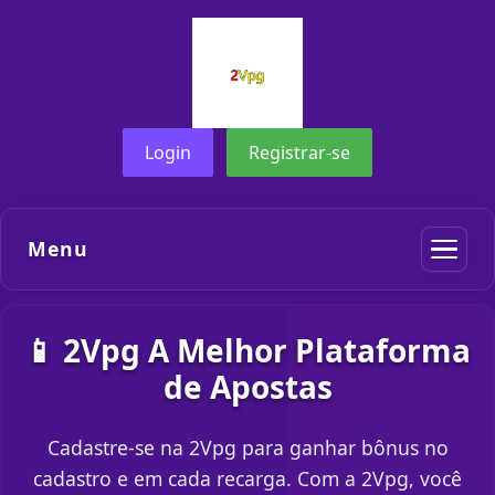
Login
Registrar-se
Menu
📱 2Vpg A Melhor Plataforma
de Apostas
Cadastre-se na 2Vpg para ganhar bônus no
cadastro e em cada recarga. Com a 2Vpg, você