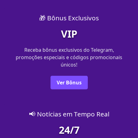
🎁 Bônus Exclusivos
VIP
Receba bônus exclusivos do Telegram,
promoções especiais e códigos promocionais
únicos!
Ver Bônus
📢 Notícias em Tempo Real
24/7