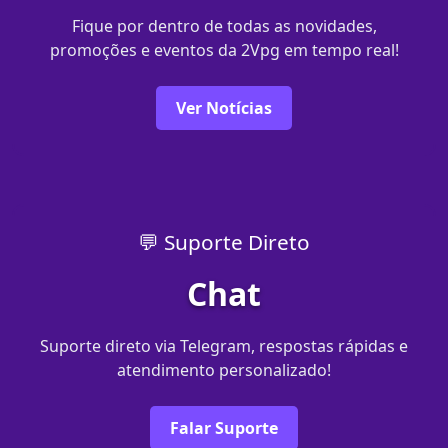
Fique por dentro de todas as novidades,
promoções e eventos da 2Vpg em tempo real!
Ver Notícias
💬 Suporte Direto
Chat
Suporte direto via Telegram, respostas rápidas e
atendimento personalizado!
Falar Suporte