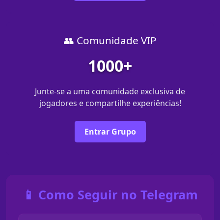
👥 Comunidade VIP
1000+
Junte-se a uma comunidade exclusiva de
jogadores e compartilhe experiências!
Entrar Grupo
📱 Como Seguir no Telegram