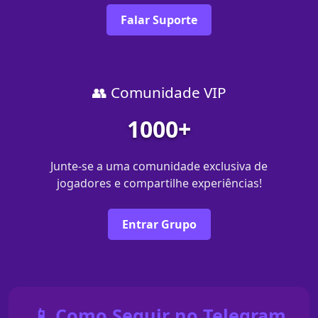
Falar Suporte
👥 Comunidade VIP
1000+
Junte-se a uma comunidade exclusiva de
jogadores e compartilhe experiências!
Entrar Grupo
📱 Como Seguir no Telegram