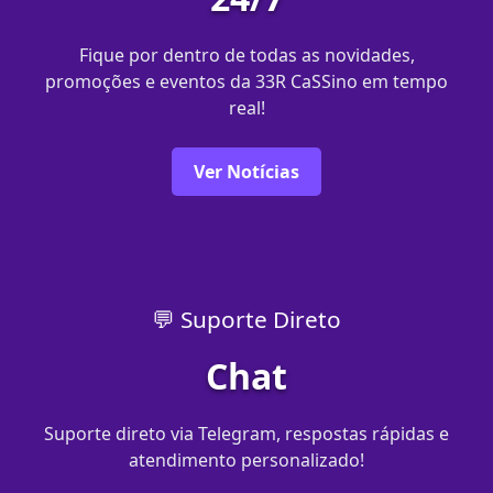
Fique por dentro de todas as novidades,
promoções e eventos da 33R CaSSino em tempo
real!
Ver Notícias
💬 Suporte Direto
Chat
Suporte direto via Telegram, respostas rápidas e
atendimento personalizado!