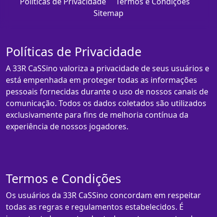
Políticas de Privacidade
Termos e Condições
Sitemap
Políticas de Privacidade
A 33R CaSSino valoriza a privacidade de seus usuários e
está empenhada em proteger todas as informações
pessoais fornecidas durante o uso de nossos canais de
comunicação. Todos os dados coletados são utilizados
exclusivamente para fins de melhoria contínua da
experiência de nossos jogadores.
Termos e Condições
Os usuários da 33R CaSSino concordam em respeitar
todas as regras e regulamentos estabelecidos. É