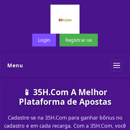
Login
Registrar-se
Menu
📱 35H.Com A Melhor
Plataforma de Apostas
Cadastre-se na 35H.Com para ganhar bônus no
cadastro e em cada recarga. Com a 35H.Com, você