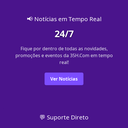
📢 Notícias em Tempo Real
24/7
Fique por dentro de todas as novidades,
promoções e eventos da 35H.Com em tempo
real!
Ver Notícias
💬 Suporte Direto