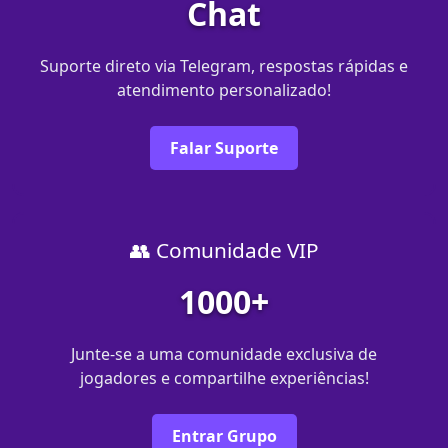
Chat
Suporte direto via Telegram, respostas rápidas e
atendimento personalizado!
Falar Suporte
👥 Comunidade VIP
1000+
Junte-se a uma comunidade exclusiva de
jogadores e compartilhe experiências!
Entrar Grupo