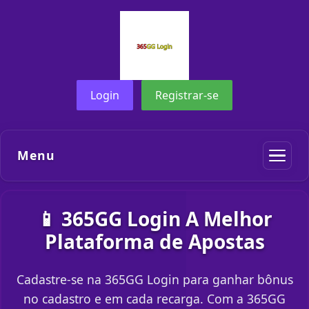
Login
Registrar-se
Menu
📱 365GG Login A Melhor
Plataforma de Apostas
Cadastre-se na 365GG Login para ganhar bônus
no cadastro e em cada recarga. Com a 365GG