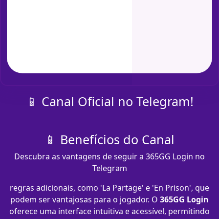
📱 Canal Oficial no Telegram!
📱 Benefícios do Canal
Descubra as vantagens de seguir a 365GG Login no
Telegram
regras adicionais, como 'La Partage' e 'En Prison', que
podem ser vantajosas para o jogador. O
365GG Login
oferece uma interface intuitiva e acessível, permitindo