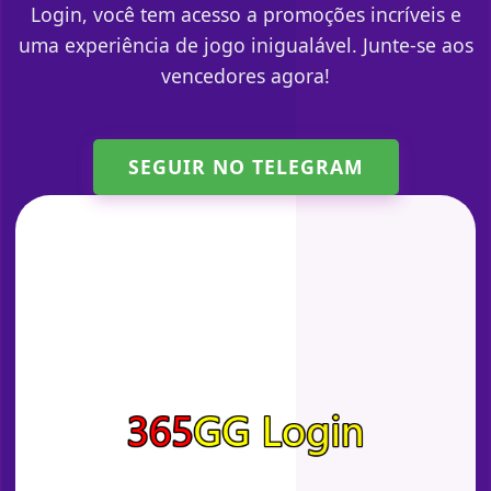
Login, você tem acesso a promoções incríveis e
uma experiência de jogo inigualável. Junte-se aos
vencedores agora!
SEGUIR NO TELEGRAM