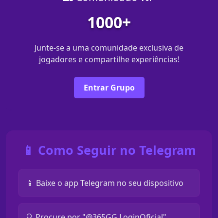
1000+
Junte-se a uma comunidade exclusiva de
jogadores e compartilhe experiências!
Entrar Grupo
📱 Como Seguir no Telegram
📱 Baixe o app Telegram no seu dispositivo
🔍 Procure por "@365GG LoginOficial"