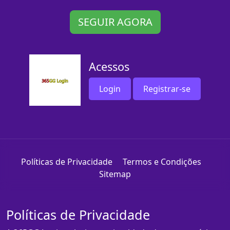
SEGUIR AGORA
Acessos
Login
Registrar-se
Políticas de Privacidade
Termos e Condições
Sitemap
Políticas de Privacidade