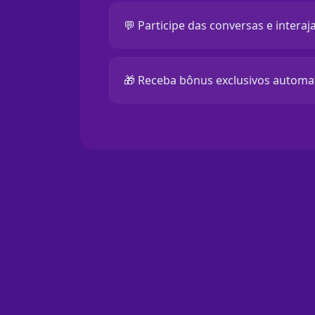
💬 Participe das conversas e interaj
🎁 Receba bônus exclusivos autom