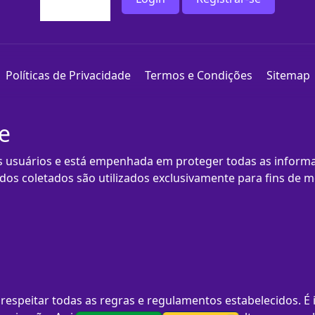
Políticas de Privacidade
Termos e Condições
Sitemap
de
us usuários e está empenhada em proteger todas as informa
os coletados são utilizados exclusivamente para fins de m
speitar todas as regras e regulamentos estabelecidos. É 