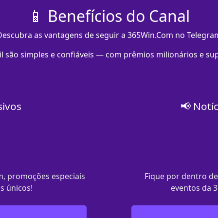
📱 Benefícios do Canal
Descubra as vantagens de seguir a 365Win.Com no Telegra
l são simples e confiáveis — com prêmios milionários e sup
sivos
📢 Notí
m, promoções especiais
Fique por dentro d
s únicos!
eventos da 