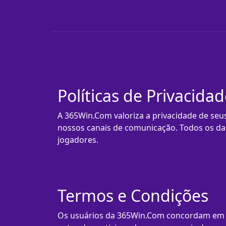
Políticas de Privacida
A 365Win.Com valoriza a privacidade de se
nossos canais de comunicação. Todos os dad
jogadores.
Termos e Condições
Os usuários da 365Win.Com concordam em re