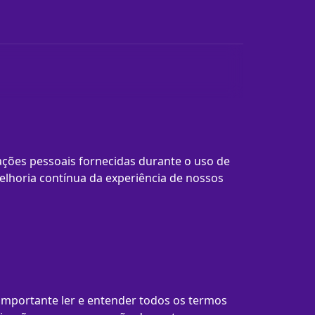
ções pessoais fornecidas durante o uso de
elhoria contínua da experiência de nossos
importante ler e entender todos os termos