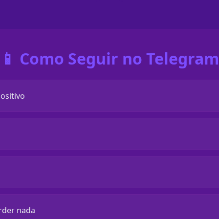
📱 Como Seguir no Telegram
ositivo
erder nada