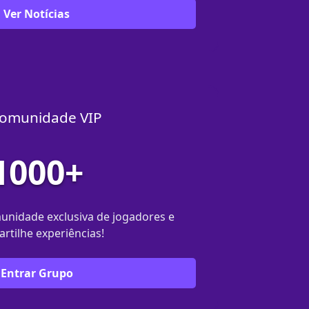
Ver Notícias
Comunidade VIP
1000+
unidade exclusiva de jogadores e
rtilhe experiências!
Entrar Grupo