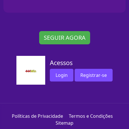
SEGUIR AGORA
Acessos
Login
Registrar-se
Políticas de Privacidade
Termos e Condições
Sitemap