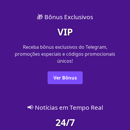
🎁 Bônus Exclusivos
VIP
Receba bônus exclusivos do Telegram,
promoções especiais e códigos promocionais
únicos!
Ver Bônus
📢 Notícias em Tempo Real
24/7