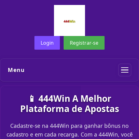
Login
Registrar-se
Menu
📱 444Win A Melhor
Plataforma de Apostas
Cadastre-se na 444Win para ganhar bônus no
cadastro e em cada recarga. Com a 444Win, você