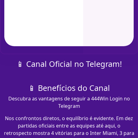
📱 Canal Oficial no Telegram!
📱 Benefícios do Canal
Descubra as vantagens de seguir a 444Win Login no
Telegram
Nos confrontos diretos, o equilíbrio é evidente. Em dez
partidas oficiais entre as equipes até aqui, o
retrospecto mostra 4 vitórias para o Inter Miami, 3 para