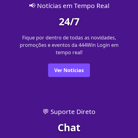
📢 Notícias em Tempo Real
24/7
Fique por dentro de todas as novidades,
promoções e eventos da 444Win Login em
tempo real!
Ver Notícias
💬 Suporte Direto
Chat