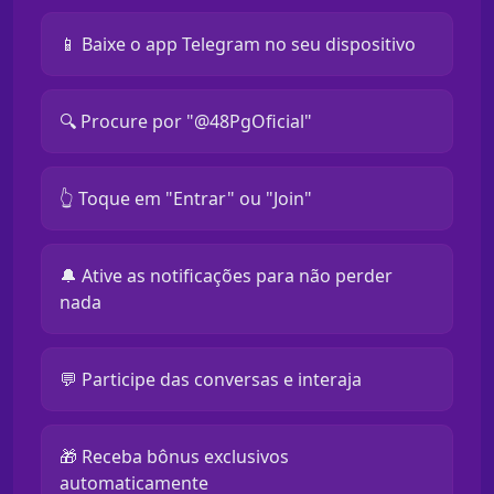
📱 Baixe o app Telegram no seu dispositivo
🔍 Procure por "@48PgOficial"
👆 Toque em "Entrar" ou "Join"
🔔 Ative as notificações para não perder
nada
💬 Participe das conversas e interaja
🎁 Receba bônus exclusivos
automaticamente