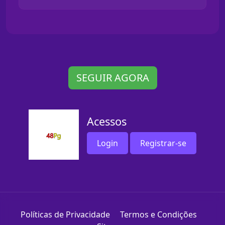
SEGUIR AGORA
Acessos
Login
Registrar-se
Políticas de Privacidade
Termos e Condições