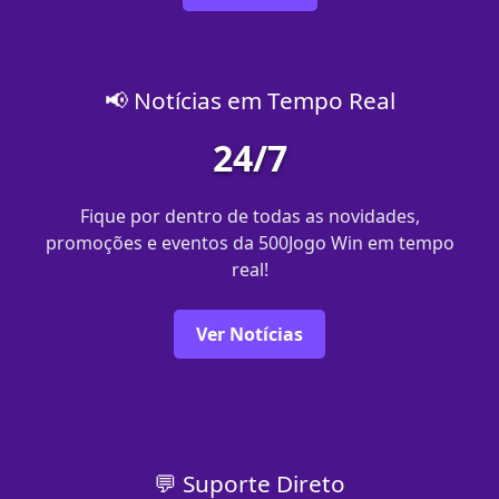
📢 Notícias em Tempo Real
24/7
Fique por dentro de todas as novidades,
promoções e eventos da 500Jogo Win em tempo
real!
Ver Notícias
💬 Suporte Direto