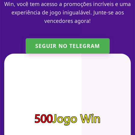
Win, você tem acesso a promoções incríveis e uma
experiência de jogo inigualável. Junte-se aos
vencedores agora!
SEGUIR NO TELEGRAM