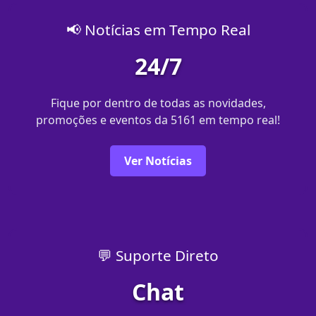
📢 Notícias em Tempo Real
24/7
Fique por dentro de todas as novidades,
promoções e eventos da 5161 em tempo real!
Ver Notícias
💬 Suporte Direto
Chat