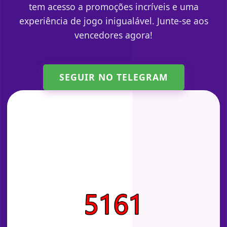
tem acesso a promoções incríveis e uma
experiência de jogo inigualável. Junte-se aos
vencedores agora!
SEGUIR NO TELEGRAM