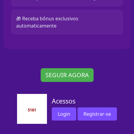
🎁 Receba bônus exclusivos
automaticamente
SEGUIR AGORA
Acessos
Login
Registrar-se