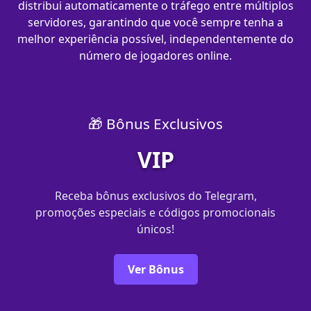
distribui automaticamente o tráfego entre múltiplos
servidores, garantindo que você sempre tenha a
melhor experiência possível, independentemente do
número de jogadores online.
🎁 Bônus Exclusivos
VIP
Receba bônus exclusivos do Telegram,
promoções especiais e códigos promocionais
únicos!
Ver Bônus