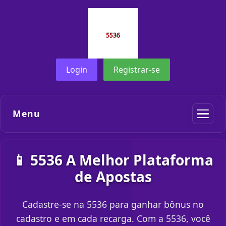
Login
Registrar-se
Menu
📱 5536 A Melhor Plataforma
de Apostas
Cadastre-se na 5536 para ganhar bônus no
cadastro e em cada recarga. Com a 5536, você