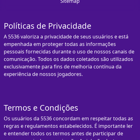
Sitemap
Políticas de Privacidade
A 5536 valoriza a privacidade de seus usuários e está
empenhada em proteger todas as informações
pessoais fornecidas durante o uso de nossos canais de
comunicação. Todos os dados coletados são utilizados
exclusivamente para fins de melhoria contínua da
experiência de nossos jogadores.
Termos e Condições
Os usuários da 5536 concordam em respeitar todas as
regras e regulamentos estabelecidos. É importante ler
e entender todos os termos antes de participar de