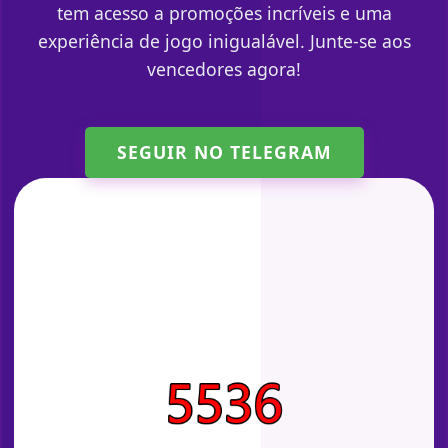
tem acesso a promoções incríveis e uma
experiência de jogo inigualável. Junte-se aos
vencedores agora!
SEGUIR NO TELEGRAM