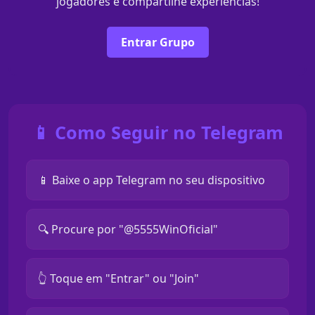
jogadores e compartilhe experiências!
Entrar Grupo
📱 Como Seguir no Telegram
📱 Baixe o app Telegram no seu dispositivo
🔍 Procure por "@5555WinOficial"
👆 Toque em "Entrar" ou "Join"