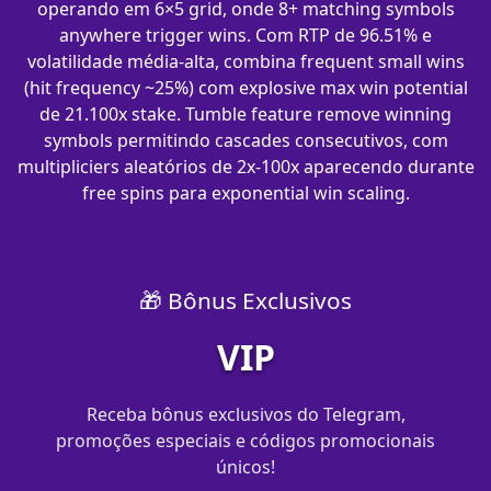
operando em 6×5 grid, onde 8+ matching symbols
anywhere trigger wins. Com RTP de 96.51% e
volatilidade média-alta, combina frequent small wins
(hit frequency ~25%) com explosive max win potential
de 21.100x stake. Tumble feature remove winning
symbols permitindo cascades consecutivos, com
multipliciers aleatórios de 2x-100x aparecendo durante
free spins para exponential win scaling.
🎁 Bônus Exclusivos
VIP
Receba bônus exclusivos do Telegram,
promoções especiais e códigos promocionais
únicos!