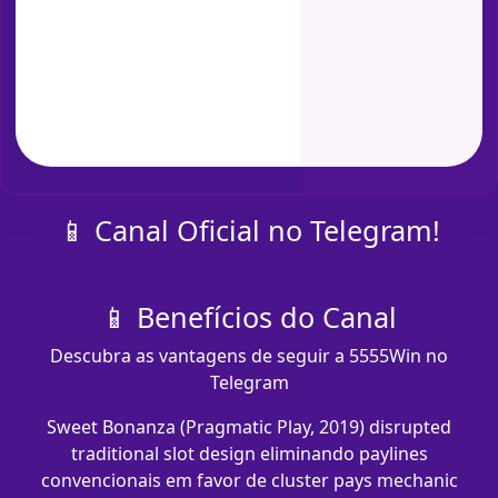
📱 Canal Oficial no Telegram!
📱 Benefícios do Canal
Descubra as vantagens de seguir a 5555Win no
Telegram
Sweet Bonanza (Pragmatic Play, 2019) disrupted
traditional slot design eliminando paylines
convencionais em favor de cluster pays mechanic