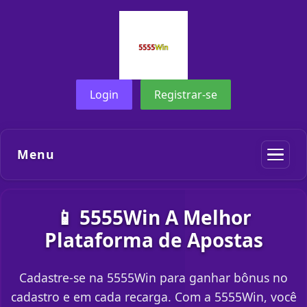
Login
Registrar-se
Menu
📱 5555Win A Melhor
Plataforma de Apostas
Cadastre-se na 5555Win para ganhar bônus no
cadastro e em cada recarga. Com a 5555Win, você