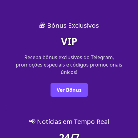
🎁 Bônus Exclusivos
VIP
Receba bônus exclusivos do Telegram,
promoções especiais e códigos promocionais
únicos!
Ver Bônus
📢 Notícias em Tempo Real
24/7