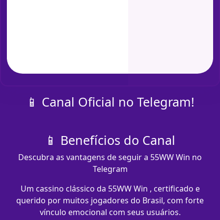
📱 Canal Oficial no Telegram!
📱 Benefícios do Canal
Descubra as vantagens de seguir a 55WW Win no
Telegram
Um cassino clássico da 55WW Win , certificado e
querido por muitos jogadores do Brasil, com forte
vínculo emocional com seus usuários.