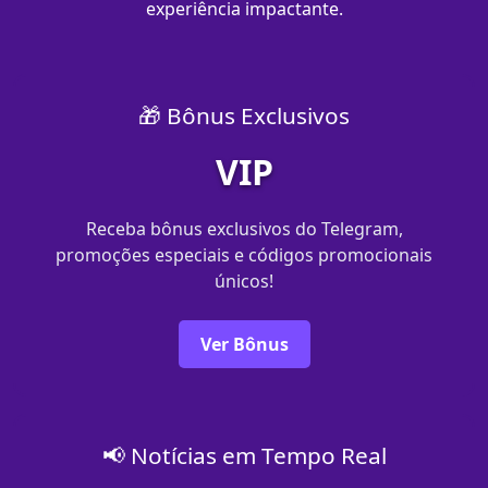
experiência impactante.
🎁 Bônus Exclusivos
VIP
Receba bônus exclusivos do Telegram,
promoções especiais e códigos promocionais
únicos!
Ver Bônus
📢 Notícias em Tempo Real