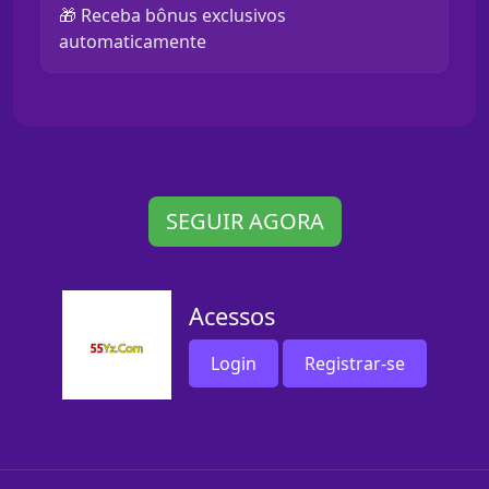
🎁 Receba bônus exclusivos
automaticamente
SEGUIR AGORA
Acessos
Login
Registrar-se