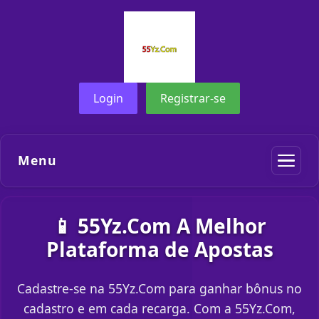
Login
Registrar-se
Menu
📱 55Yz.Com A Melhor
Plataforma de Apostas
Cadastre-se na 55Yz.Com para ganhar bônus no
cadastro e em cada recarga. Com a 55Yz.Com,