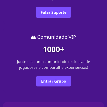
Falar Suporte
👥 Comunidade VIP
1000+
Junte-se a uma comunidade exclusiva de
jogadores e compartilhe experiências!
Entrar Grupo