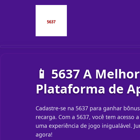
📱 5637 A Melhor
Plataforma de A
Cadastre-se na 5637 para ganhar bônus
recarga. Com a 5637, você tem acesso a
uma experiência de jogo inigualável. J
agora!