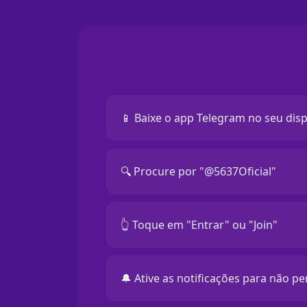
📱 Baixe o app Telegram no seu disp
🔍 Procure por "@5637Oficial"
👆 Toque em "Entrar" ou "Join"
🔔 Ative as notificações para não p