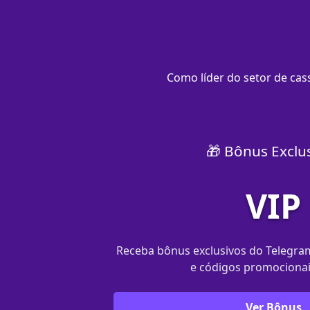
Como líder do setor de cass
🎁 Bônus Exclu
VIP
Receba bônus exclusivos do Telegra
e códigos promocionai
Ver Bônus