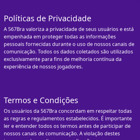
Políticas de Privacidade
A 567Bra valoriza a privacidade de seus usuários e está
empenhada em proteger todas as informações
pessoais fornecidas durante o uso de nossos canais de
comunicação. Todos os dados coletados são utilizados
exclusivamente para fins de melhoria contínua da
experiência de nossos jogadores.
Termos e Condições
Os usuários da 567Bra concordam em respeitar todas
as regras e regulamentos estabelecidos. É importante
ler e entender todos os termos antes de participar de
nossos canais de comunicação. A violação destes