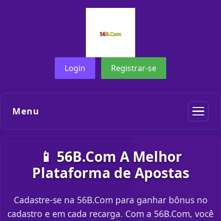
Login
Registrar-se
Menu
📱 56B.Com A Melhor
Plataforma de Apostas
Cadastre-se na 56B.Com para ganhar bônus no
cadastro e em cada recarga. Com a 56B.Com, você