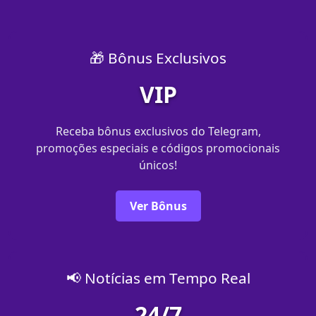
🎁 Bônus Exclusivos
VIP
Receba bônus exclusivos do Telegram,
promoções especiais e códigos promocionais
únicos!
Ver Bônus
📢 Notícias em Tempo Real
24/7