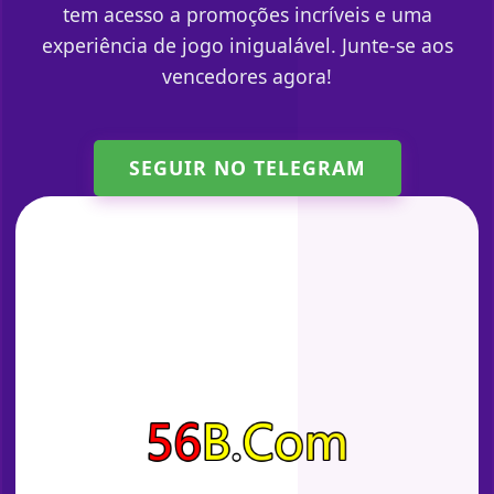
tem acesso a promoções incríveis e uma
experiência de jogo inigualável. Junte-se aos
vencedores agora!
SEGUIR NO TELEGRAM