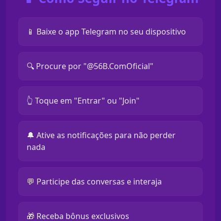
📱 Baixe o app Telegram no seu dispositivo
🔍 Procure por "@56B.ComOficial"
👆 Toque em "Entrar" ou "Join"
🔔 Ative as notificações para não perder
nada
💬 Participe das conversas e interaja
🎁 Receba bônus exclusivos