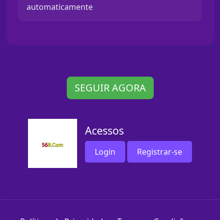
automaticamente
SEGUIR AGORA
Acessos
Login
Registrar-se