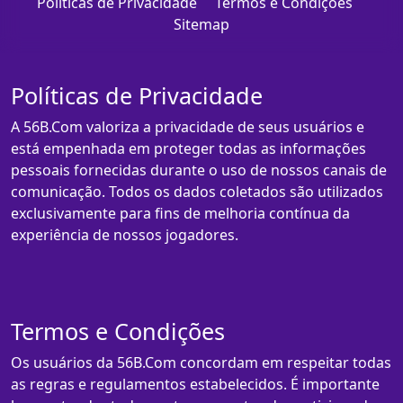
Políticas de Privacidade
Termos e Condições
Sitemap
Políticas de Privacidade
A 56B.Com valoriza a privacidade de seus usuários e
está empenhada em proteger todas as informações
pessoais fornecidas durante o uso de nossos canais de
comunicação. Todos os dados coletados são utilizados
exclusivamente para fins de melhoria contínua da
experiência de nossos jogadores.
Termos e Condições
Os usuários da 56B.Com concordam em respeitar todas
as regras e regulamentos estabelecidos. É importante