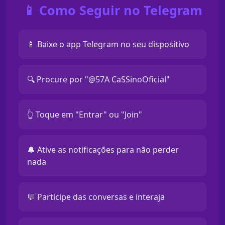
📱 Como Seguir no Telegram
📱 Baixe o app Telegram no seu dispositivo
🔍 Procure por "@57A CaSSinoOficial"
👆 Toque em "Entrar" ou "Join"
🔔 Ative as notificações para não perder
nada
💬 Participe das conversas e interaja