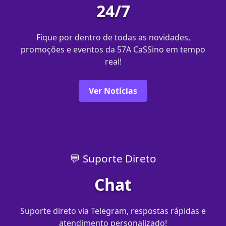
24/7
Fique por dentro de todas as novidades,
promoções e eventos da 57A CaSSino em tempo
real!
Ver Notícias
💬 Suporte Direto
Chat
Suporte direto via Telegram, respostas rápidas e
atendimento personalizado!