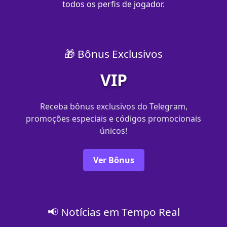
todos os perfis de jogador.
🎁 Bônus Exclusivos
VIP
Receba bônus exclusivos do Telegram,
promoções especiais e códigos promocionais
únicos!
Ver Bônus
📢 Notícias em Tempo Real