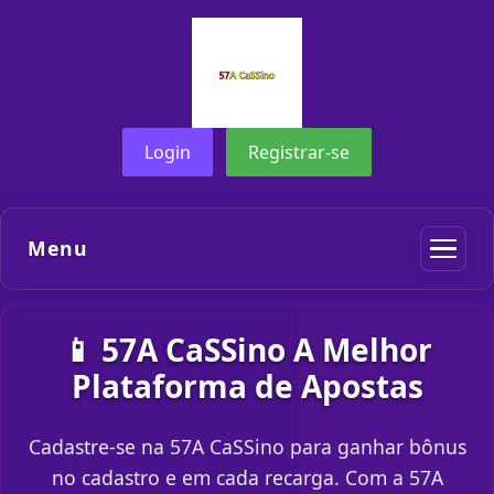
Login
Registrar-se
Menu
📱 57A CaSSino A Melhor
Plataforma de Apostas
Cadastre-se na 57A CaSSino para ganhar bônus
no cadastro e em cada recarga. Com a 57A