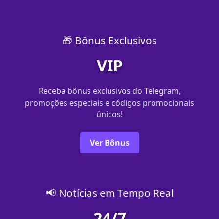
🎁 Bônus Exclusivos
VIP
Receba bônus exclusivos do Telegram,
promoções especiais e códigos promocionais
únicos!
Ver Bônus
📢 Notícias em Tempo Real
24/7