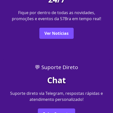
Fique por dentro de todas as novidades,
promoções e eventos da 57Bra em tempo real!
Ver Notícias
💬 Suporte Direto
Chat
Suporte direto via Telegram, respostas rápidas e
atendimento personalizado!