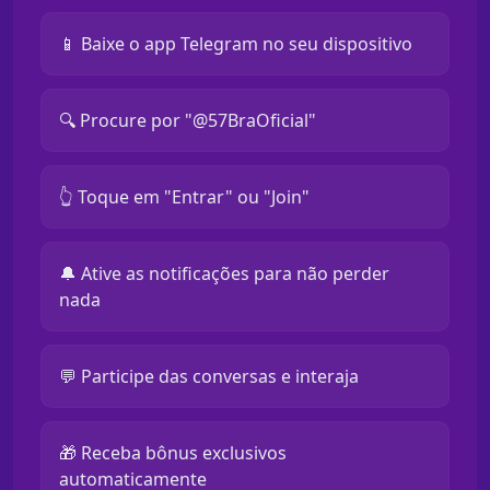
📱 Baixe o app Telegram no seu dispositivo
🔍 Procure por "@57BraOficial"
👆 Toque em "Entrar" ou "Join"
🔔 Ative as notificações para não perder
nada
💬 Participe das conversas e interaja
🎁 Receba bônus exclusivos
automaticamente