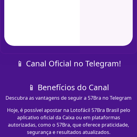
📱 Canal Oficial no Telegram!
📱 Benefícios do Canal
Descubra as vantagens de seguir a 57Bra no Telegram
Hoje, é possível apostar na Lotofácil 57Bra Brasil pelo
aplicativo oficial da Caixa ou em plataformas
autorizadas, como o 57Bra, que oferece praticidade,
segurança e resultados atualizados.