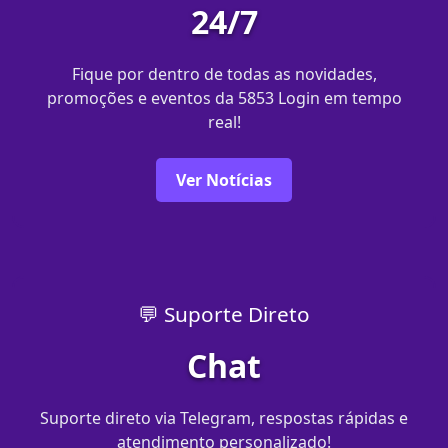
24/7
Fique por dentro de todas as novidades,
promoções e eventos da 5853 Login em tempo
real!
Ver Notícias
💬 Suporte Direto
Chat
Suporte direto via Telegram, respostas rápidas e
atendimento personalizado!