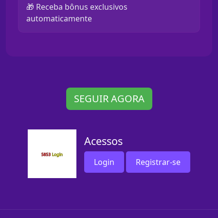
🎁 Receba bônus exclusivos
automaticamente
SEGUIR AGORA
Acessos
Login
Registrar-se