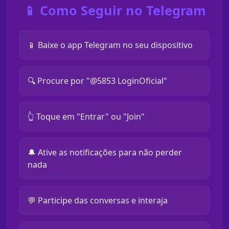
📱 Como Seguir no Telegram
📱 Baixe o app Telegram no seu dispositivo
🔍 Procure por "@5853 LoginOficial"
👆 Toque em "Entrar" ou "Join"
🔔 Ative as notificações para não perder
nada
💬 Participe das conversas e interaja