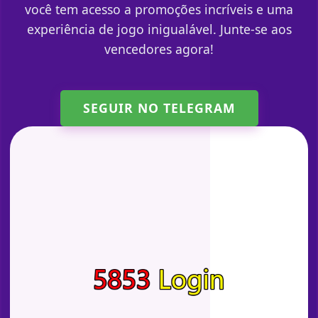
você tem acesso a promoções incríveis e uma
experiência de jogo inigualável. Junte-se aos
vencedores agora!
SEGUIR NO TELEGRAM