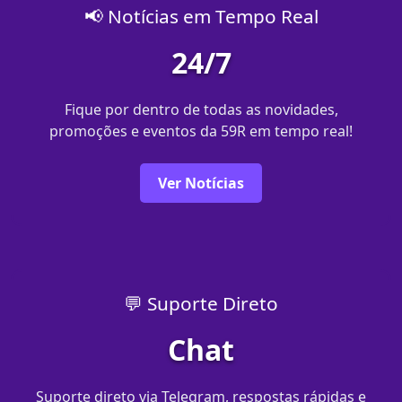
📢 Notícias em Tempo Real
24/7
Fique por dentro de todas as novidades,
promoções e eventos da 59R em tempo real!
Ver Notícias
💬 Suporte Direto
Chat
Suporte direto via Telegram, respostas rápidas e