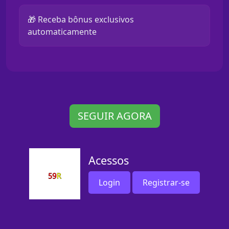
🎁 Receba bônus exclusivos
automaticamente
SEGUIR AGORA
Acessos
Login
Registrar-se