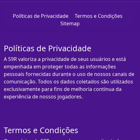
Políticas de Privacidade
Termos e Condições
Sitemap
Políticas de Privacidade
A 59R valoriza a privacidade de seus usuários e está
empenhada em proteger todas as informações
pessoais fornecidas durante o uso de nossos canais de
comunicação. Todos os dados coletados são utilizados
exclusivamente para fins de melhoria contínua da
experiência de nossos jogadores.
Termos e Condições