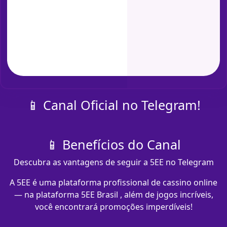
📱 Canal Oficial no Telegram!
📱 Benefícios do Canal
Descubra as vantagens de seguir a 5EE no Telegram
A 5EE é uma plataforma profissional de cassino online
— na plataforma 5EE Brasil , além de jogos incríveis,
você encontrará promoções imperdíveis!