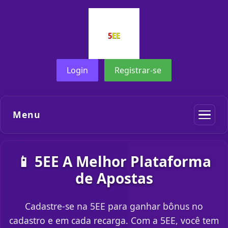
Login
Registrar-se
Menu
📱 5EE A Melhor Plataforma
de Apostas
Cadastre-se na 5EE para ganhar bônus no
cadastro e em cada recarga. Com a 5EE, você tem