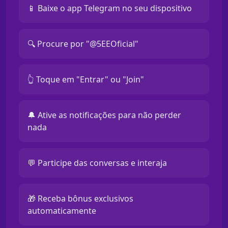
📱 Baixe o app Telegram no seu dispositivo
🔍 Procure por "@5EEOficial"
👆 Toque em "Entrar" ou "Join"
🔔 Ative as notificações para não perder
nada
💬 Participe das conversas e interaja
🎁 Receba bônus exclusivos
automaticamente