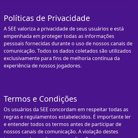
Políticas de Privacidade
A 5EE valoriza a privacidade de seus usuários e está
empenhada em proteger todas as informações
pessoais fornecidas durante o uso de nossos canais de
comunicação. Todos os dados coletados são utilizados
exclusivamente para fins de melhoria contínua da
experiência de nossos jogadores.
Termos e Condições
Os usuários da 5EE concordam em respeitar todas as
regras e regulamentos estabelecidos. É importante ler
e entender todos os termos antes de participar de
nossos canais de comunicação. A violação destes