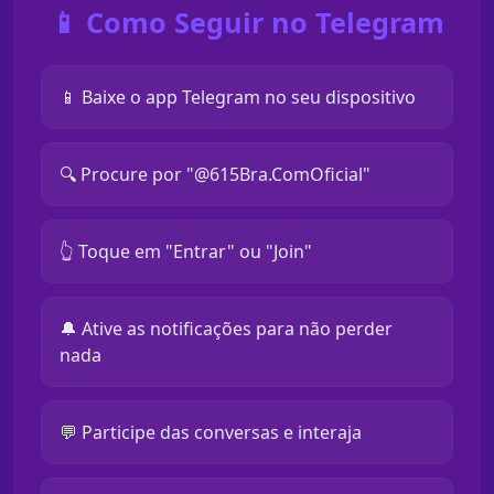
📱 Como Seguir no Telegram
📱 Baixe o app Telegram no seu dispositivo
🔍 Procure por "@615Bra.ComOficial"
👆 Toque em "Entrar" ou "Join"
🔔 Ative as notificações para não perder
nada
💬 Participe das conversas e interaja