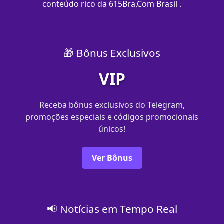
conteúdo rico da 615Bra.Com Brasil .
🎁 Bônus Exclusivos
VIP
Receba bônus exclusivos do Telegram,
promoções especiais e códigos promocionais
únicos!
Ver Bônus
📢 Notícias em Tempo Real