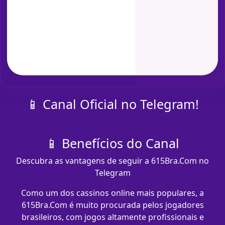
📱 Canal Oficial no Telegram!
📱 Benefícios do Canal
Descubra as vantagens de seguir a 615Bra.Com no
Telegram
Como um dos cassinos online mais populares, a
615Bra.Com é muito procurada pelos jogadores
brasileiros, com jogos altamente profissionais e