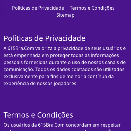
Políticas de Privacidade
Termos e Condições
Sitemap
Políticas de Privacidade
A 615Bra.Com valoriza a privacidade de seus usuários e
está empenhada em proteger todas as informações
pessoais fornecidas durante o uso de nossos canais de
comunicação. Todos os dados coletados são utilizados
exclusivamente para fins de melhoria contínua da
experiência de nossos jogadores.
Termos e Condições
Os usuários da 615Bra.Com concordam em respeitar