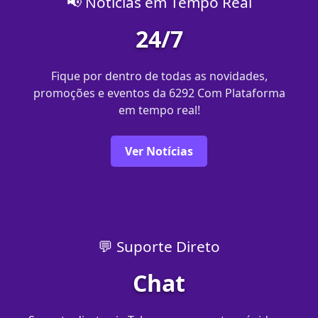
📢 Notícias em Tempo Real
24/7
Fique por dentro de todas as novidades,
promoções e eventos da 6292 Com Plataforma
em tempo real!
Ver Notícias
💬 Suporte Direto
Chat