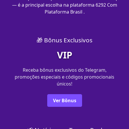
— é a principal escolha na plataforma 6292 Com
Plataforma Brasil .
🎁 Bônus Exclusivos
VIP
Receba bônus exclusivos do Telegram,
promoções especiais e códigos promocionais
únicos!
Ver Bônus