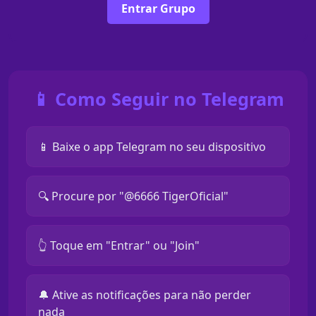
Entrar Grupo
📱 Como Seguir no Telegram
📱 Baixe o app Telegram no seu dispositivo
🔍 Procure por "@6666 TigerOficial"
👆 Toque em "Entrar" ou "Join"
🔔 Ative as notificações para não perder
nada