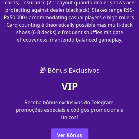
cards), Insurance (2:1 payout quando dealer shows ace
protecting against dealer blackjack). Stakes range R$5-
R$50.000+ accommodating casual players e high rollers.
Card counting é theoretically possible mas multi-deck
shoes (6-8 decks) e frequent shuffles mitigate
effectiveness, mantendo balanced gameplay.
🎁 Bônus Exclusivos
VIP
Receba bônus exclusivos do Telegram,
promoções especiais e códigos promocionais
únicos!
Ver Bônus