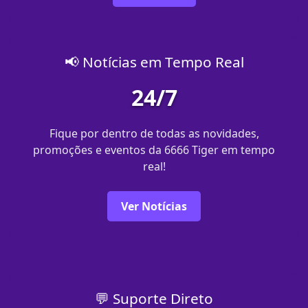
📢 Notícias em Tempo Real
24/7
Fique por dentro de todas as novidades,
promoções e eventos da 6666 Tiger em tempo
real!
Ver Notícias
💬 Suporte Direto