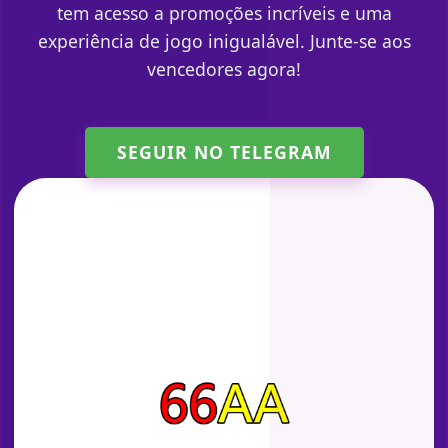
tem acesso a promoções incríveis e uma
experiência de jogo inigualável. Junte-se aos
vencedores agora!
SEGUIR NO TELEGRAM