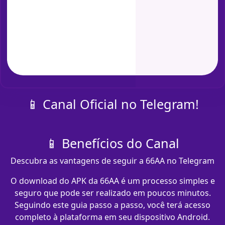
📱 Canal Oficial no Telegram!
📱 Benefícios do Canal
Descubra as vantagens de seguir a 66AA no Telegram
O download do APK da 66AA é um processo simples e
seguro que pode ser realizado em poucos minutos.
Seguindo este guia passo a passo, você terá acesso
completo à plataforma em seu dispositivo Android.