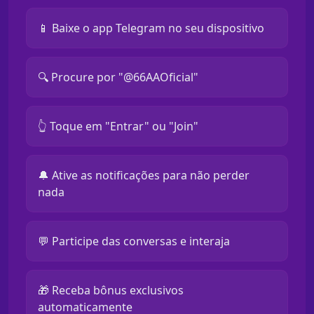
📱 Baixe o app Telegram no seu dispositivo
🔍 Procure por "@66AAOficial"
👆 Toque em "Entrar" ou "Join"
🔔 Ative as notificações para não perder
nada
💬 Participe das conversas e interaja
🎁 Receba bônus exclusivos
automaticamente