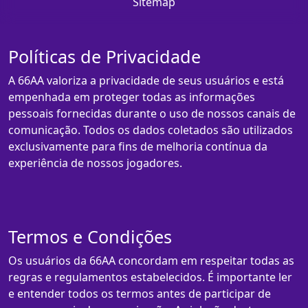
Sitemap
Políticas de Privacidade
A 66AA valoriza a privacidade de seus usuários e está
empenhada em proteger todas as informações
pessoais fornecidas durante o uso de nossos canais de
comunicação. Todos os dados coletados são utilizados
exclusivamente para fins de melhoria contínua da
experiência de nossos jogadores.
Termos e Condições
Os usuários da 66AA concordam em respeitar todas as
regras e regulamentos estabelecidos. É importante ler
e entender todos os termos antes de participar de