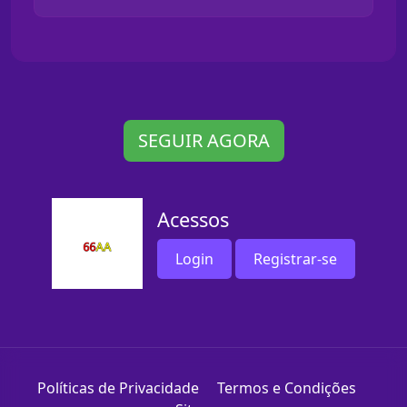
SEGUIR AGORA
Acessos
Login
Registrar-se
Políticas de Privacidade
Termos e Condições