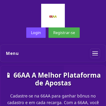
Login
Registrar-se
Menu
📱 66AA A Melhor Plataforma
de Apostas
Cadastre-se na 66AA para ganhar bônus no
cadastro e em cada recarga. Com a 66AA, você