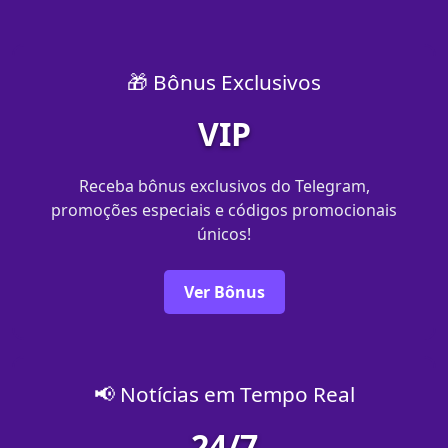
🎁 Bônus Exclusivos
VIP
Receba bônus exclusivos do Telegram,
promoções especiais e códigos promocionais
únicos!
Ver Bônus
📢 Notícias em Tempo Real
24/7