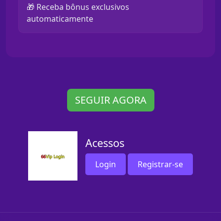
🎁 Receba bônus exclusivos
automaticamente
SEGUIR AGORA
Acessos
Login
Registrar-se