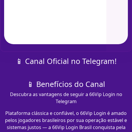
📱 Canal Oficial no Telegram!
📱 Benefícios do Canal
Descubra as vantagens de seguir a 66Vip Login no
Telegram
Plataforma clássica e confiável, o 66Vip Login é amado
pelos jogadores brasileiros por sua operação estável e
sistemas justos — a 66Vip Login Brasil conquista pela