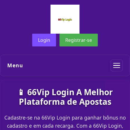
Login
Registrar-se
Menu
📱 66Vip Login A Melhor
Plataforma de Apostas
Cadastre-se na 66Vip Login para ganhar bônus no
cadastro e em cada recarga. Com a 66Vip Login,