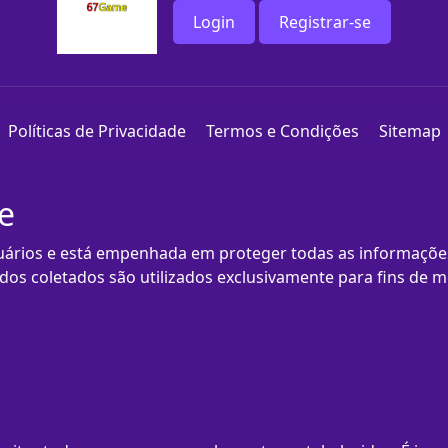
Login
Registrar-se
Políticas de Privacidade
Termos e Condições
Sitemap
de
suários e está empenhada em proteger todas as informaçõe
os coletados são utilizados exclusivamente para fins de m