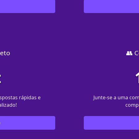
reto
👥 
t
espostas rápidas e
Junte-se a uma com
lizado!
compa
e