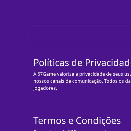
Políticas de Privacida
A 67Game valoriza a privacidade de seus u
nossos canais de comunicação. Todos os dad
jogadores.
Termos e Condições