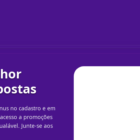
lhor
postas
nus no cadastro e em
 acesso a promoções
ualável. Junte-se aos