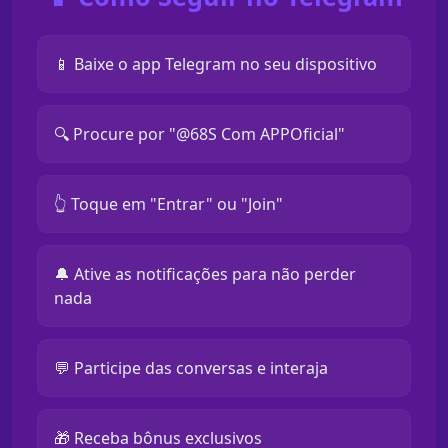
📱 Baixe o app Telegram no seu dispositivo
🔍 Procure por "@68S Com APPOficial"
👆 Toque em "Entrar" ou "Join"
🔔 Ative as notificações para não perder
nada
💬 Participe das conversas e interaja
🎁 Receba bônus exclusivos