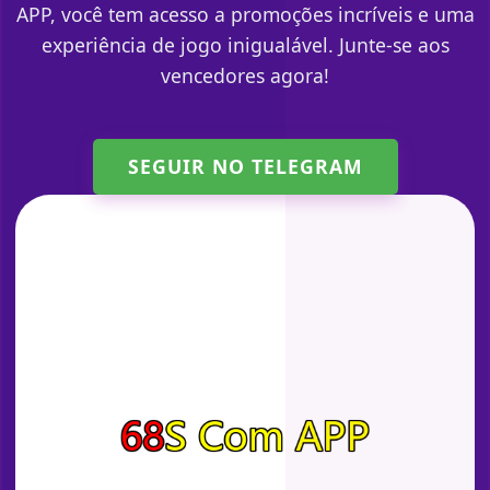
APP, você tem acesso a promoções incríveis e uma
experiência de jogo inigualável. Junte-se aos
vencedores agora!
SEGUIR NO TELEGRAM