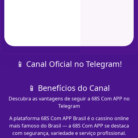
📱 Canal Oficial no Telegram!
📱 Benefícios do Canal
Descubra as vantagens de seguir a 68S Com APP no
Telegram
A plataforma 68S Com APP Brasil é o cassino online
mais famoso do Brasil — a 68S Com APP se destaca
com segurança, variedade e serviço profissional.