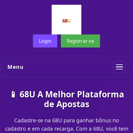
Login
Registrar-se
Menu
📱 68U A Melhor Plataforma
de Apostas
Cadastre-se na 68U para ganhar bônus no
cadastro e em cada recarga. Com a 68U, você tem