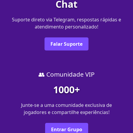
Chat
Suporte direto via Telegram, respostas rápidas e
atendimento personalizado!
Falar Suporte
👥 Comunidade VIP
1000+
Junte-se a uma comunidade exclusiva de
jogadores e compartilhe experiências!
Entrar Grupo