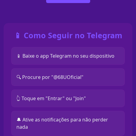
📱 Como Seguir no Telegram
📱 Baixe o app Telegram no seu dispositivo
🔍 Procure por "@68UOficial"
👆 Toque em "Entrar" ou "Join"
🔔 Ative as notificações para não perder
nada