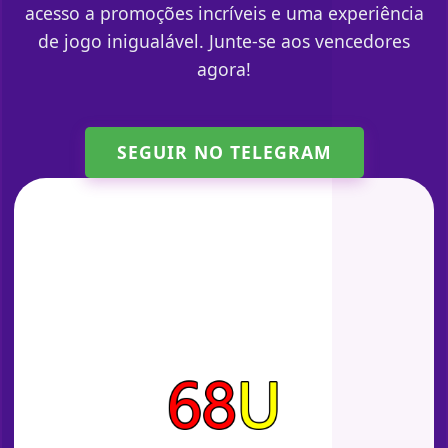
acesso a promoções incríveis e uma experiência
de jogo inigualável. Junte-se aos vencedores
agora!
SEGUIR NO TELEGRAM