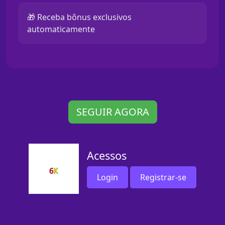
🎁 Receba bônus exclusivos
automaticamente
SEGUIR AGORA
Acessos
Login
Registrar-se