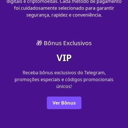
digitais e criptomoedas. Cada método de pagamento
foi cuidadosamente selecionado para garantir
segurança, rapidez e conveniência.
🎁 Bônus Exclusivos
VIP
Receba bônus exclusivos do Telegram,
promoções especiais e códigos promocionais
únicos!
Ver Bônus