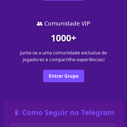
👥 Comunidade VIP
1000+
Junte-se a uma comunidade exclusiva de
jogadores e compartilhe experiências!
Entrar Grupo
📱 Como Seguir no Telegram