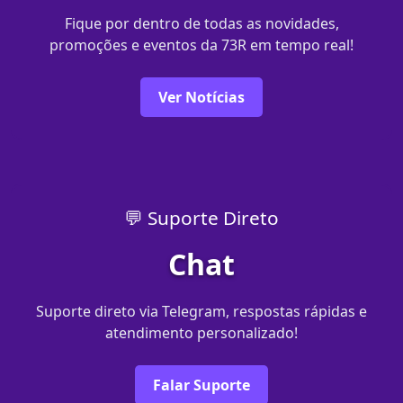
Fique por dentro de todas as novidades,
promoções e eventos da 73R em tempo real!
Ver Notícias
💬 Suporte Direto
Chat
Suporte direto via Telegram, respostas rápidas e
atendimento personalizado!
Falar Suporte