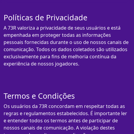
Políticas de Privacidade
A 73R valoriza a privacidade de seus usuários e está
empenhada em proteger todas as informações
pessoais fornecidas durante o uso de nossos canais de
comunicação. Todos os dados coletados são utilizados
exclusivamente para fins de melhoria contínua da
experiência de nossos jogadores.
Termos e Condições
Os usuários da 73R concordam em respeitar todas as
regras e regulamentos estabelecidos. É importante ler
e entender todos os termos antes de participar de
nossos canais de comunicação. A violação destes