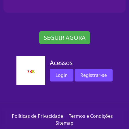
SEGUIR AGORA
Acessos
Login
Registrar-se
Políticas de Privacidade
Termos e Condições
Sitemap