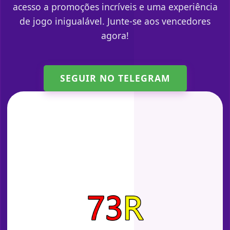
acesso a promoções incríveis e uma experiência
de jogo inigualável. Junte-se aos vencedores
agora!
SEGUIR NO TELEGRAM