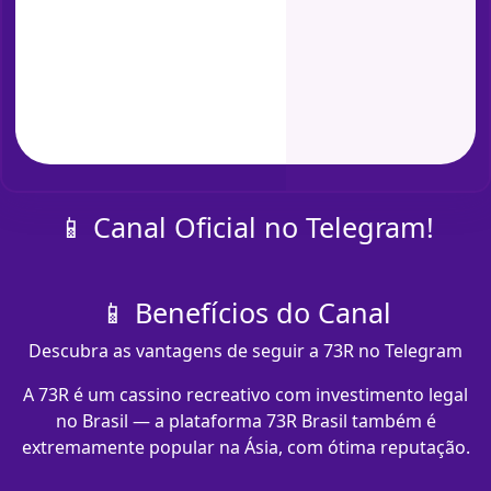
📱 Canal Oficial no Telegram!
📱 Benefícios do Canal
Descubra as vantagens de seguir a 73R no Telegram
A 73R é um cassino recreativo com investimento legal
no Brasil — a plataforma 73R Brasil também é
extremamente popular na Ásia, com ótima reputação.