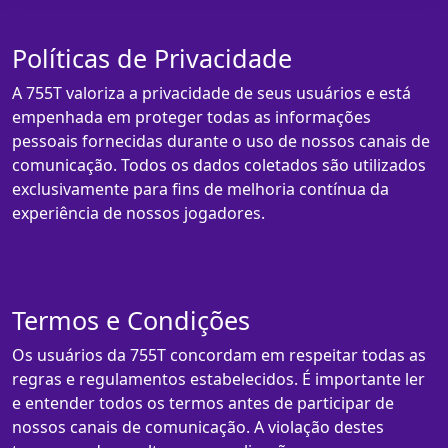
Políticas de Privacidade
A 755T valoriza a privacidade de seus usuários e está
empenhada em proteger todas as informações
pessoais fornecidas durante o uso de nossos canais de
comunicação. Todos os dados coletados são utilizados
exclusivamente para fins de melhoria contínua da
experiência de nossos jogadores.
Termos e Condições
Os usuários da 755T concordam em respeitar todas as
regras e regulamentos estabelecidos. É importante ler
e entender todos os termos antes de participar de
nossos canais de comunicação. A violação destes