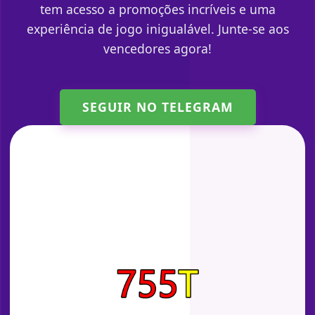
tem acesso a promoções incríveis e uma
experiência de jogo inigualável. Junte-se aos
vencedores agora!
SEGUIR NO TELEGRAM