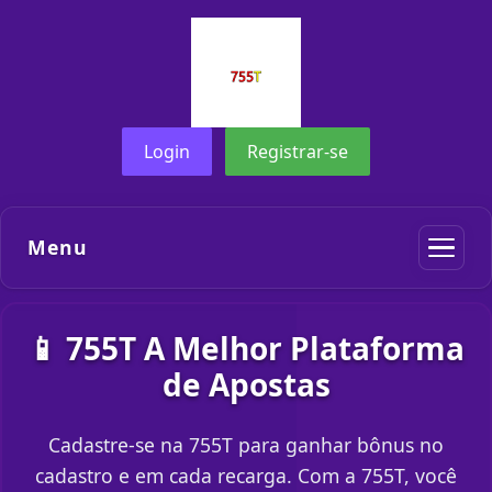
Login
Registrar-se
Menu
📱 755T A Melhor Plataforma
de Apostas
Cadastre-se na 755T para ganhar bônus no
cadastro e em cada recarga. Com a 755T, você