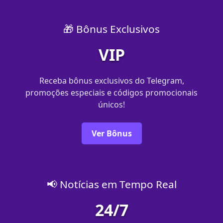
🎁 Bônus Exclusivos
VIP
Receba bônus exclusivos do Telegram,
promoções especiais e códigos promocionais
únicos!
Ver Bônus
📢 Notícias em Tempo Real
24/7