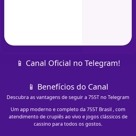
📱 Canal Oficial no Telegram!
📱 Benefícios do Canal
Descubra as vantagens de seguir a 755T no Telegram
Um app moderno e completo da 755T Brasil , com
atendimento de crupiês ao vivo e jogos clássicos de
cassino para todos os gostos.