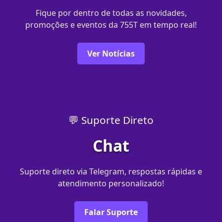
Fique por dentro de todas as novidades,
promoções e eventos da 755T em tempo real!
Ver Notícias
💬 Suporte Direto
Chat
Suporte direto via Telegram, respostas rápidas e
atendimento personalizado!
Falar Suporte