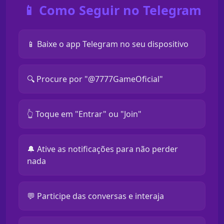
📱 Como Seguir no Telegram
📱 Baixe o app Telegram no seu dispositivo
🔍 Procure por "@7777GameOficial"
👆 Toque em "Entrar" ou "Join"
🔔 Ative as notificações para não perder
nada
💬 Participe das conversas e interaja