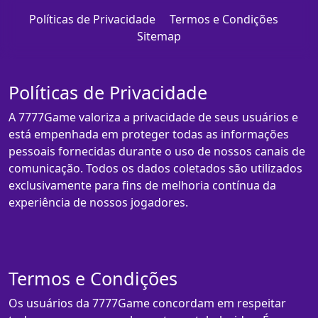
Políticas de Privacidade
Termos e Condições
Sitemap
Políticas de Privacidade
A 7777Game valoriza a privacidade de seus usuários e
está empenhada em proteger todas as informações
pessoais fornecidas durante o uso de nossos canais de
comunicação. Todos os dados coletados são utilizados
exclusivamente para fins de melhoria contínua da
experiência de nossos jogadores.
Termos e Condições
Os usuários da 7777Game concordam em respeitar